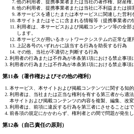
他の利用者、提携事業者または当社の著作権、財産権
他の利用者、提携事業者または当社に不利益または損
本サービスを通じたまたは本サービスに関連した営利
本サイトまたはそこに含まれる情報等（提携事業者の
利用者は、本サービスおよび掲載コンテンツ等の全部
します。
本サービスが用いるネットワークシステムの正常な運
上記各号のいずれかに該当する行為を助長する行為
その他、当社が不適切と判断する行為
利用者の行為または不作為が本条第1項における禁止事項
利用者の行為または不作為が本条第1項における禁止事項
第11条（著作権およびその他の権利）
本サービス、本サイトおよび掲載コンテンツに関する知的
利用者は、当社または正当な権利を有する第三者から適法
本サイトおよび掲載コンテンツの内容を複製、編集、改変
利用者は、前項に違反する行為を第三者にさせることはで
前各項の規定にかかわらず、権利者との間で問題が発生し
第12条（自己責任の原則）